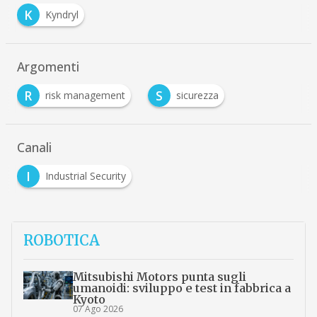
K
Kyndryl
Argomenti
R
S
risk management
sicurezza
Canali
I
Industrial Security
ROBOTICA
Mitsubishi Motors punta sugli
umanoidi: sviluppo e test in fabbrica a
Kyoto
07 Ago 2026