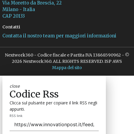
Via Moretto da Brescia, 22
Milano - Italia
CAP 20133
Contatti
Contatta il nostro team per maggiori informazioni
Nextwork360 - Codice fiscale e Partita IVA 13868590962 - ©
2026 Nextwork360. ALL RIGHTS RESERVED. ISP AWS
Mappa del sito
close
Codice Rss
Clicca sul pulsante per copiare il link RSS negli
appunti.
RSS link