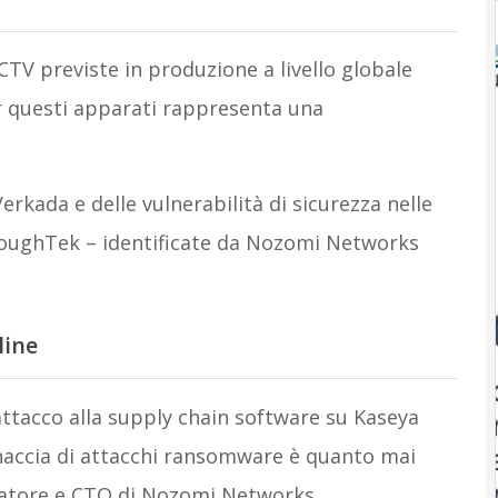
CTV previste in produzione a livello globale
r questi apparati rappresenta una
Verkada e delle vulnerabilità di sicurezza nelle
roughTek – identificate da Nozomi Networks
line
e attacco alla supply chain software su Kaseya
accia di attacchi ransomware è quanto mai
datore e CTO di Nozomi Networks.