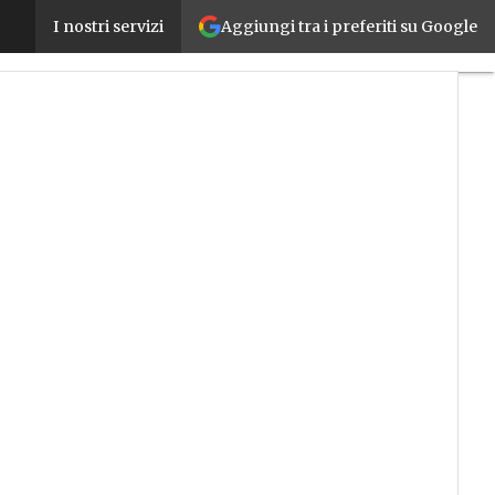
Aggiungi tra i preferiti su Google
L’OT nel mirino del cyber crime: crescono le vulner
I nostri servizi