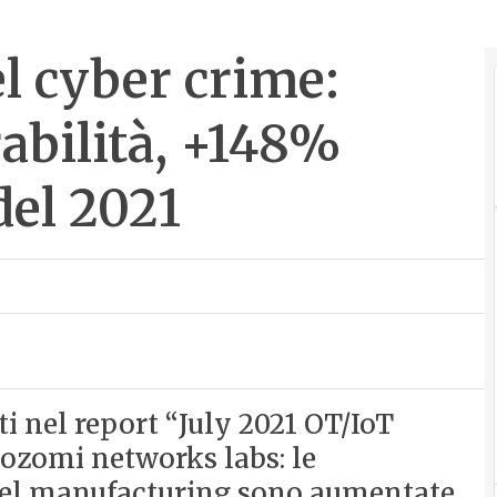
l cyber crime:
abilità, +148%
del 2021
ti nel report “July 2021 OT/IoT
ozomi networks labs: le
o del manufacturing sono aumentate