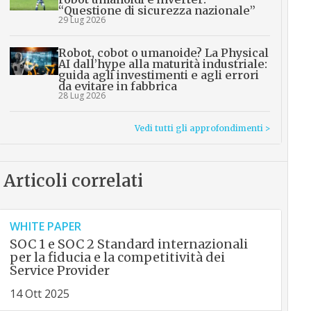
“Questione di sicurezza nazionale”
29 Lug 2026
Robot, cobot o umanoide? La Physical
AI dall’hype alla maturità industriale:
guida agli investimenti e agli errori
da evitare in fabbrica
28 Lug 2026
Vedi tutti gli approfondimenti >
Articoli correlati
WHITE PAPER
SOC 1 e SOC 2 Standard internazionali
per la fiducia e la competitività dei
Service Provider
14 Ott 2025