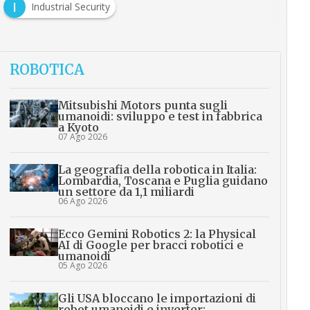
I
Industrial Security
ROBOTICA
Mitsubishi Motors punta sugli
umanoidi: sviluppo e test in fabbrica
a Kyoto
07 Ago 2026
La geografia della robotica in Italia:
Lombardia, Toscana e Puglia guidano
un settore da 1,1 miliardi
06 Ago 2026
Ecco Gemini Robotics 2: la Physical
AI di Google per bracci robotici e
umanoidi
05 Ago 2026
Gli USA bloccano le importazioni di
robot umanoidi e inverter: