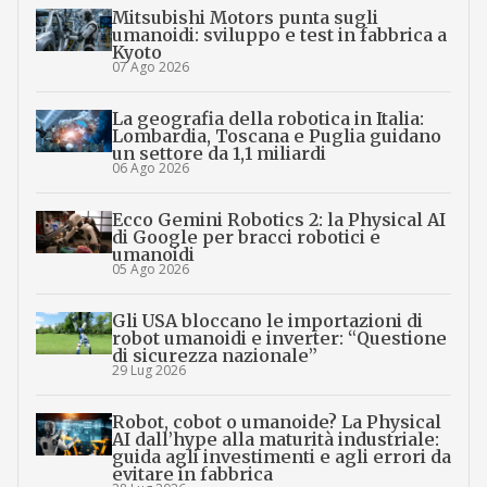
Mitsubishi Motors punta sugli
umanoidi: sviluppo e test in fabbrica a
Kyoto
07 Ago 2026
La geografia della robotica in Italia:
Lombardia, Toscana e Puglia guidano
un settore da 1,1 miliardi
06 Ago 2026
Ecco Gemini Robotics 2: la Physical AI
di Google per bracci robotici e
umanoidi
05 Ago 2026
Gli USA bloccano le importazioni di
robot umanoidi e inverter: “Questione
di sicurezza nazionale”
29 Lug 2026
Robot, cobot o umanoide? La Physical
AI dall’hype alla maturità industriale:
guida agli investimenti e agli errori da
evitare in fabbrica