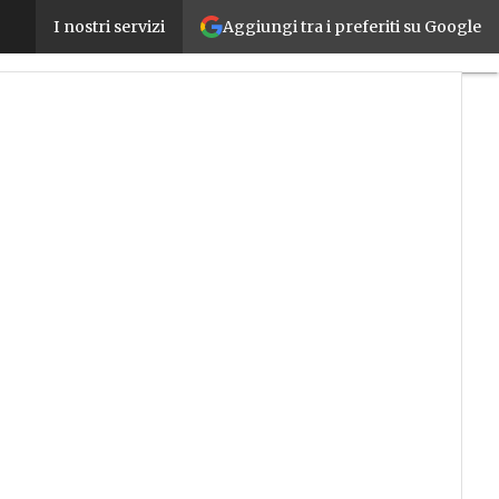
Aggiungi tra i preferiti su Google
Un libro per spiegare a tutti la cyber security indus
I nostri servizi