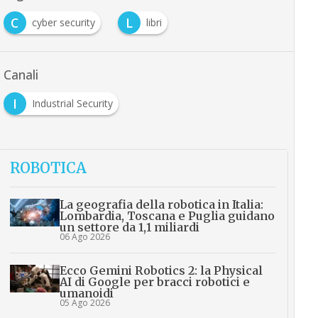
C
L
cyber security
libri
Canali
I
Industrial Security
ROBOTICA
La geografia della robotica in Italia:
Lombardia, Toscana e Puglia guidano
un settore da 1,1 miliardi
06 Ago 2026
Ecco Gemini Robotics 2: la Physical
AI di Google per bracci robotici e
umanoidi
05 Ago 2026