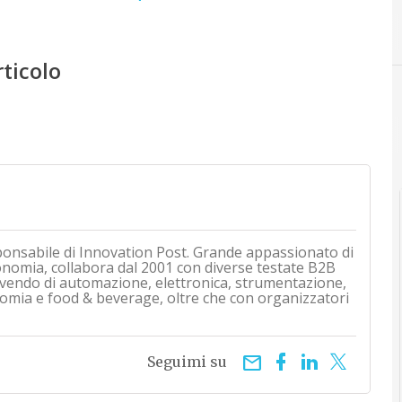
rticolo
ponsabile di Innovation Post. Grande appassionato di
onomia, collabora dal 2001 con diverse testate B2B
rivendo di automazione, elettronica, strumentazione,
mia e food & beverage, oltre che con organizzatori
email
Seguimi su