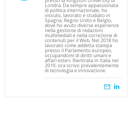
presso la Kingston University di
Londra. Da sempre appassionata
di politica internazionale, ho
vissuto, lavorato e studiato in
Spagna, Regno Unito e Belgio,
dove ho avuto diverse esperienze
nella gestione di redazioni
multimediali e nella correzione di
contenuti per il Web. Nel 2018 ho
lavorato come addetta stampa
presso il Parlamento europeo,
occupandomi di diritti umani e
affari esteri. Rientrata in Italia nel
2019, ora scrivo prevalentemente
di tecnologia e innovazione.
email