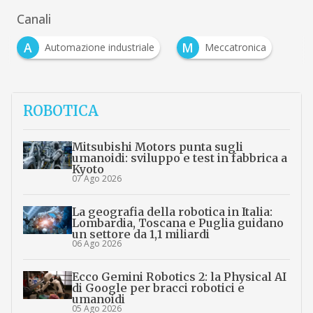
Canali
A
M
Automazione industriale
Meccatronica
ROBOTICA
Mitsubishi Motors punta sugli
umanoidi: sviluppo e test in fabbrica a
Kyoto
07 Ago 2026
La geografia della robotica in Italia:
Lombardia, Toscana e Puglia guidano
un settore da 1,1 miliardi
06 Ago 2026
Ecco Gemini Robotics 2: la Physical AI
di Google per bracci robotici e
umanoidi
05 Ago 2026