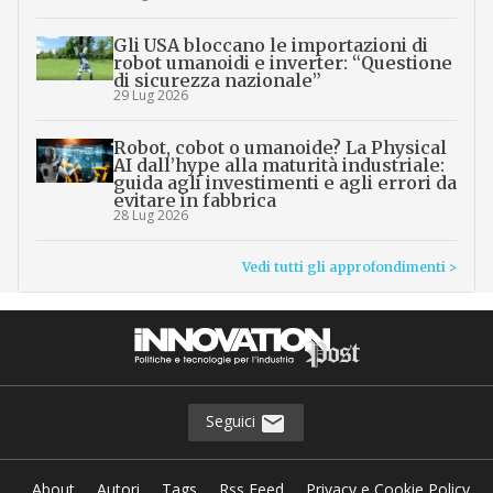
Gli USA bloccano le importazioni di
robot umanoidi e inverter: “Questione
di sicurezza nazionale”
29 Lug 2026
Robot, cobot o umanoide? La Physical
AI dall’hype alla maturità industriale:
guida agli investimenti e agli errori da
evitare in fabbrica
28 Lug 2026
Vedi tutti gli approfondimenti >
Seguici
About
Autori
Tags
Rss Feed
Privacy e Cookie Policy