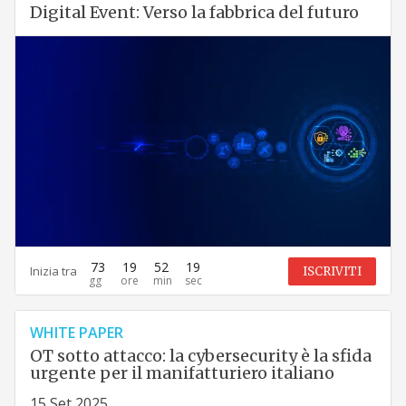
Digital Event: Verso la fabbrica del futuro
73
19
52
18
Inizia tra
ISCRIVITI
WHITE PAPER
OT sotto attacco: la cybersecurity è la sfida
urgente per il manifatturiero italiano
15 Set 2025