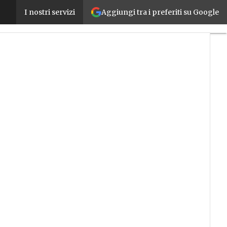
Aggiungi tra i preferiti su Google
FANUC partner dei Campionati dei Mestieri Piemonte
I nostri servizi