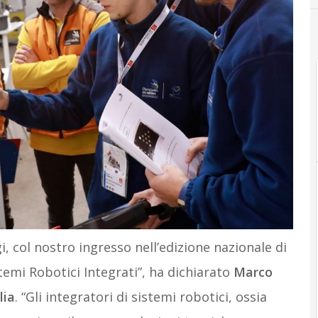
, col nostro ingresso nell’edizione nazionale di
istemi Robotici Integrati”, ha dichiarato
Marco
lia
. “Gli integratori di sistemi robotici, ossia