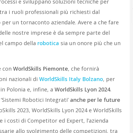
rocessi e sviluppano soluzioni tecniche per
a i ruoli professionali più richiesti dal
per un tornaconto aziendale. Avere a che fare
 delle nostre imprese è da sempre parte del
el campo della
robotica
sia un onore più che un
e con
WorldSkills Piemonte
, che fornirà
ioni nazionali di
WorldSkills Italy Bolzano
, per
in Polonia e, infine, a
WorldSkills Lyon 2024
.
l ‘Sistemi Robotici Integrati’
anche per le future
Skills 2023, WorldSkills Lyon 2024 e WorldSkills
e i costi di Competitor ed Expert, l’azienda
essarie allo svolgimento delle competizioni, tra