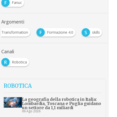
F
Fanuc
Argomenti
F
S
al Transformation
Formazione 4.0
skills
Canali
R
Robotica
ROBOTICA
La geografia della robotica in Italia:
Lombardia, Toscana e Puglia guidano
un settore da 1,1 miliardi
06 Ago 2026