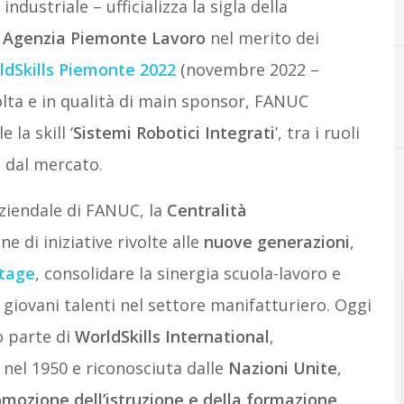
dustriale – ufficializza la sigla della
n
Agenzia Piemonte Lavoro
nel merito dei
ldSkills Piemonte 2022
(novembre 2022 –
olta e in qualità di main sponsor, FANUC
D
Digit
la skill ‘
Sistemi Robotici Integrati
’, tra i ruoli
i dal mercato.
aziendale di FANUC, la
Centralità
 di iniziative rivolte alle
nuove generazioni
,
rtage
, consolidare la sinergia scuola-lavoro e
 giovani talenti nel settore manifatturiero. Oggi
o parte di
WorldSkills International
,
nel 1950 e riconosciuta dalle
Nazioni Unite
,
mozione dell’istruzione e della formazione