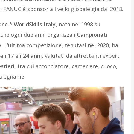
i FANUC è sponsor a livello globale già dal 2018.
one è
WorldSkills Italy,
nata nel 1998 su
e che ogni due anni organizza i
Campionati
y
. L’ultima competizione, tenutasi nel 2020, ha
ra i 17 e i 24 anni
, valutati da altrettanti expert
stieri
, tra cui acconciatore, cameriere, cuoco,
falegname.