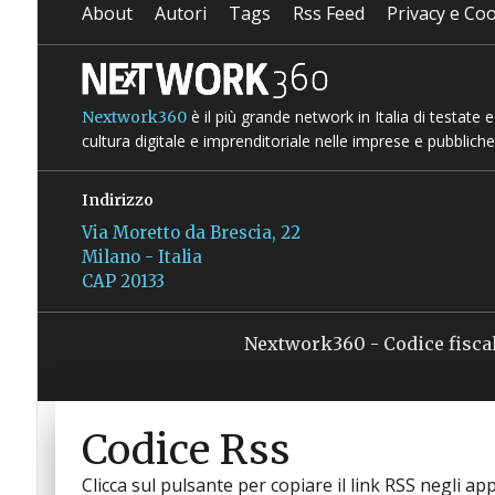
About
Autori
Tags
Rss Feed
Privacy e Coo
è il più grande network in Italia di testate
Nextwork360
cultura digitale e imprenditoriale nelle imprese e pubbliche
Indirizzo
Via Moretto da Brescia, 22
Milano - Italia
CAP 20133
Nextwork360 - Codice fisca
Codice Rss
Clicca sul pulsante per copiare il link RSS negli app