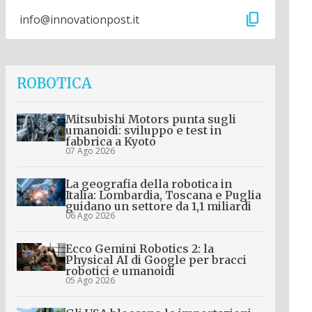
content_copy
info@innovationpost.it
ROBOTICA
Mitsubishi Motors punta sugli
umanoidi: sviluppo e test in
fabbrica a Kyoto
07 Ago 2026
La geografia della robotica in
Italia: Lombardia, Toscana e Puglia
guidano un settore da 1,1 miliardi
06 Ago 2026
Ecco Gemini Robotics 2: la
Physical AI di Google per bracci
robotici e umanoidi
05 Ago 2026