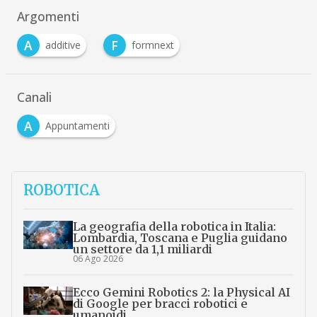
Argomenti
A
F
additive
formnext
Canali
A
Appuntamenti
ROBOTICA
La geografia della robotica in Italia:
Lombardia, Toscana e Puglia guidano
un settore da 1,1 miliardi
06 Ago 2026
Ecco Gemini Robotics 2: la Physical AI
di Google per bracci robotici e
umanoidi