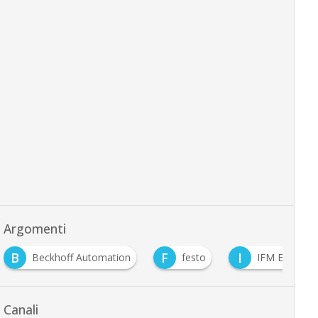
Argomenti
B
F
I
Beckhoff Automation
festo
IFM Electroni
Canali