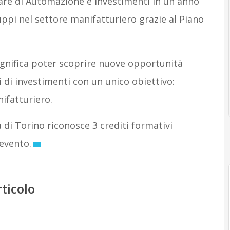
rlare di Automazione e investimenti in un anno
ppi nel settore manifatturiero grazie al Piano
ignifica poter scoprire nuove opportunità
 di investimenti con un unico obiettivo:
nifatturiero.
a di Torino riconosce 3 crediti formativi
’evento.
rticolo