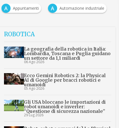
A
A
Appuntamenti
Automazione industriale
ROBOTICA
La geografia della robotica in Italia:
Lombardia, Toscana e Puglia guidano
un settore da 1,1 miliardi
06 Ago 2026
Ecco Gemini Robotics 2: la Physical
AI di Google per bracci robotici e
umanoidi
05 Ago 2026
Gli USA bloccano le importazioni di
robot umanoidi e inverter:
“Questione di sicurezza nazionale”
29 Lug 2026