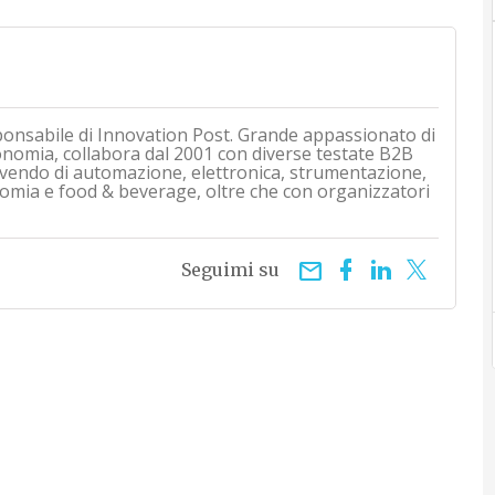
ponsabile di Innovation Post. Grande appassionato di
onomia, collabora dal 2001 con diverse testate B2B
rivendo di automazione, elettronica, strumentazione,
mia e food & beverage, oltre che con organizzatori
email
Seguimi su