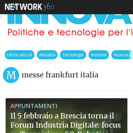
Ultimi articoli
Attualità
Tecnologie
Incentivi
Ricerca e
M
messe frankfurt italia
APPUNTAMENTI
Il 5 febbraio a Brescia torna il
Forum Industria Digitale: focus