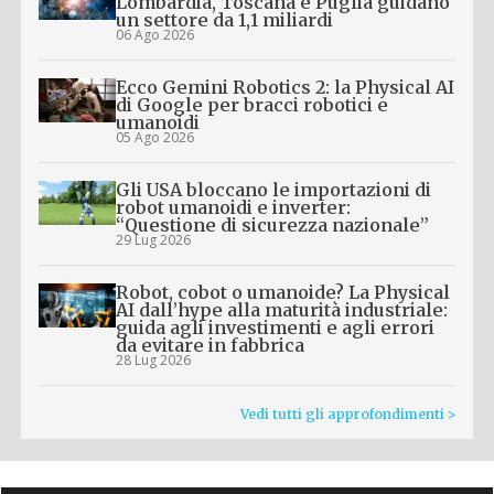
Lombardia, Toscana e Puglia guidano
un settore da 1,1 miliardi
06 Ago 2026
Ecco Gemini Robotics 2: la Physical AI
di Google per bracci robotici e
umanoidi
05 Ago 2026
Gli USA bloccano le importazioni di
robot umanoidi e inverter:
“Questione di sicurezza nazionale”
29 Lug 2026
Robot, cobot o umanoide? La Physical
AI dall’hype alla maturità industriale:
guida agli investimenti e agli errori
da evitare in fabbrica
28 Lug 2026
Vedi tutti gli approfondimenti >