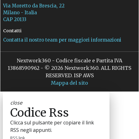
Via Moretto da Brescia, 22
Milano - Italia
CAP 20133
Contatti
Contatta il nostro team per maggiori informazioni
Nextwork360 - Codice fiscale e Partita IVA
13868590962 - © 2026 Nextwork360. ALL RIGHTS
RESERVED. ISP AWS
Mappa del sito
close
Codice Rss
Clicca sul pulsante per copiare il link
RSS negli appunti.
RSS link