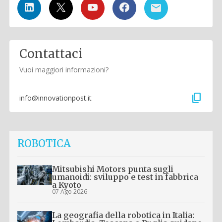
Contattaci
Vuoi maggiori informazioni?
content_copy
info@innovationpost.it
ROBOTICA
Mitsubishi Motors punta sugli
umanoidi: sviluppo e test in fabbrica
a Kyoto
07 Ago 2026
La geografia della robotica in Italia: