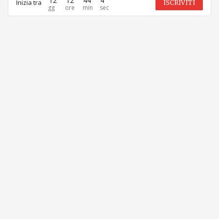
12
12
44
4
Inizia tra
ISCRIVITI