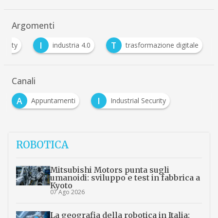
Argomenti
I
T
curity
industria 4.0
trasformazione digitale
Canali
A
I
Appuntamenti
Industrial Security
ROBOTICA
Mitsubishi Motors punta sugli
umanoidi: sviluppo e test in fabbrica a
Kyoto
07 Ago 2026
La geografia della robotica in Italia: