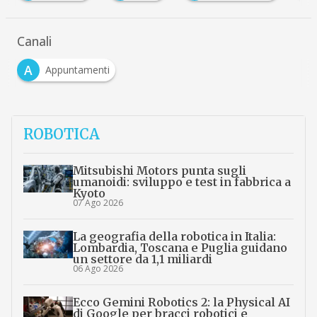
Canali
A
Appuntamenti
ROBOTICA
Mitsubishi Motors punta sugli
umanoidi: sviluppo e test in fabbrica a
Kyoto
07 Ago 2026
La geografia della robotica in Italia:
Lombardia, Toscana e Puglia guidano
un settore da 1,1 miliardi
06 Ago 2026
Ecco Gemini Robotics 2: la Physical AI
di Google per bracci robotici e