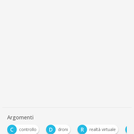
Argomenti
C
D
R
S
controllo
droni
realtà virtuale
sa