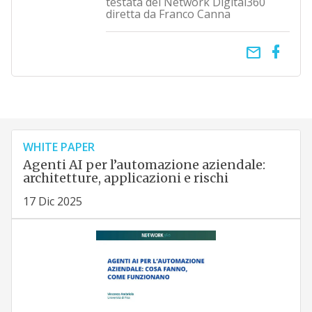
testata del Network Digital360
diretta da Franco Canna
email
WHITE PAPER
Agenti AI per l’automazione aziendale:
architetture, applicazioni e rischi
17 Dic 2025