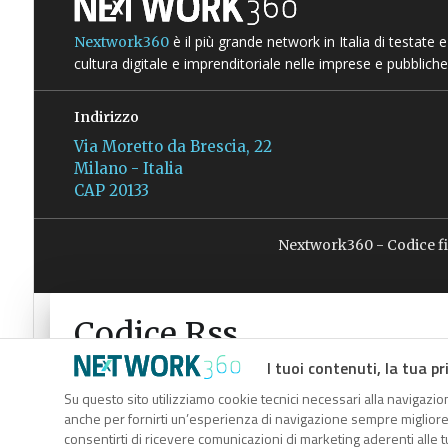
è il più grande network in Italia di testate
Nextwork360
cultura digitale e imprenditoriale nelle imprese e pubbliche
Indirizzo
Via Moretto da Brescia, 22
Milano - Italia
CAP 20133
Nextwork360 - Codice f
Codice Rss
Clicca sul pulsante per copiare il link RSS negli appunti.
I tuoi contenuti, la tua pr
RSS link
Su questo sito utilizziamo cookie tecnici necessari alla navigazion
anche per fornirti un’esperienza di navigazione sempre migliore, p
consentirti di ricevere comunicazioni di marketing aderenti alle tu