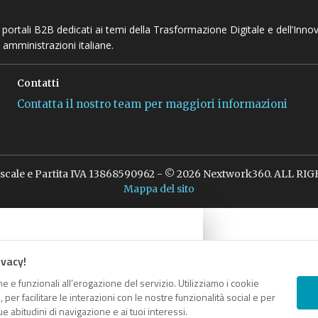
 e portali B2B dedicati ai temi della Trasformazione Digitale e dell’Inno
 amministrazioni italiane.
Contatti
Contatta il nostro team per maggiori informazioni
iscale e Partita IVA 13868590962 - © 2026 Nextwork360. ALL R
Mappa del sito
ivacy!
e e funzionali all’erogazione del servizio. Utilizziamo i cookie
er facilitare le interazioni con le nostre funzionalità social e per
e abitudini di navigazione e ai tuoi interessi.