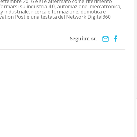
i settembre 2016 e si è affermato come riferimento
nformarsi su industria 4.0, automazione, meccatronica,
ty industriale, ricerca e formazione, domotica e
vation Post è una testata del Network Digital360
email
Seguimi su