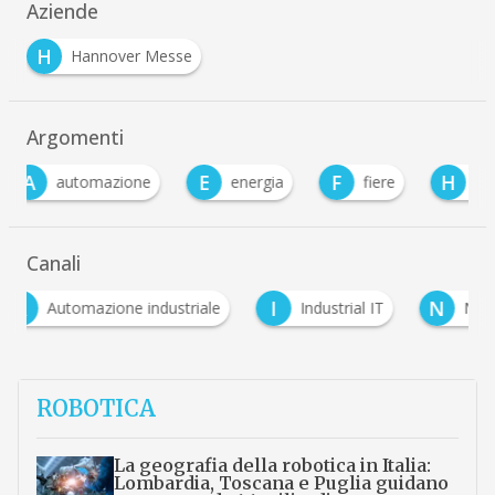
Aziende
H
Hannover Messe
Argomenti
E
F
H
e
energia
fiere
hannover messe
Canali
I
N
S
Industrial IT
Network
Sponsored Cont
ROBOTICA
La geografia della robotica in Italia:
Lombardia, Toscana e Puglia guidano