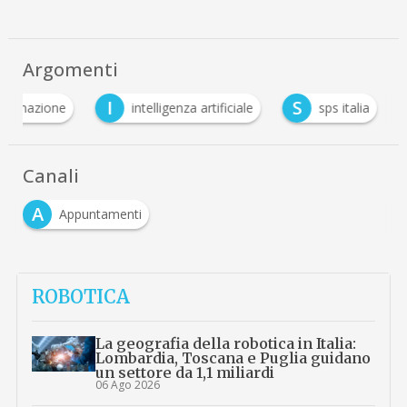
Argomenti
I
S
utomazione
intelligenza artificiale
sps italia
Canali
A
Appuntamenti
ROBOTICA
La geografia della robotica in Italia:
Lombardia, Toscana e Puglia guidano
un settore da 1,1 miliardi
06 Ago 2026