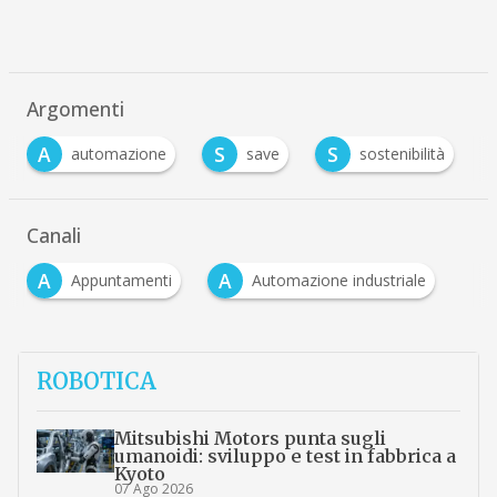
Argomenti
A
S
S
automazione
save
sostenibilità
Canali
A
A
Appuntamenti
Automazione industriale
ROBOTICA
Mitsubishi Motors punta sugli
umanoidi: sviluppo e test in fabbrica a
Kyoto
07 Ago 2026