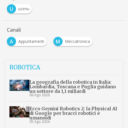
U
ucimu
Canali
A
M
Appuntamenti
Meccatronica
ROBOTICA
La geografia della robotica in Italia:
Lombardia, Toscana e Puglia guidano
un settore da 1,1 miliardi
06 Ago 2026
Ecco Gemini Robotics 2: la Physical AI
di Google per bracci robotici e
umanoidi
05 Ago 2026