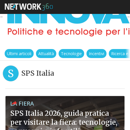
Ultimi articoli
Attualità
Tecnologie
Incentivi
Ricerca e
S
SPS Italia
LA FIERA
SPS Italia 2026, guida pratica
per visitare la fiera: tecnologie,