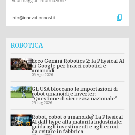
Vuoi maggiori informazioni?
content_copy
info@innovationpost.it
ROBOTICA
Ecco Gemini Robotics 2: la Physical AI
di Google per bracci robotici e
umanoidi
05 Ago 2026
Gli USA bloccano le importazioni di
robot umanoidi e inverter:
“Questione di sicurezza nazionale”
29 Lug 2026
Robot, cobot o umanoide? La Physical
AI dall’hype alla maturità industriale:
guida agli investimenti e agli errori
da evitare in fabbrica