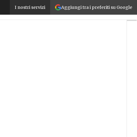
Aggiungi tra i preferiti su Google
Per Bosch Rexroth l’efficienza passa dall’ecosistema
I nostri servizi