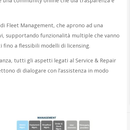
e una community online che dia trasparenza e
zi di Fleet Management, che aprono ad una
tivi, supportando funzionalità multiple che vanno
ino a flessibili modelli di licensing.
za, tutti gli aspetti legati al Service & Repair
ettono di dialogare con l’assistenza in modo