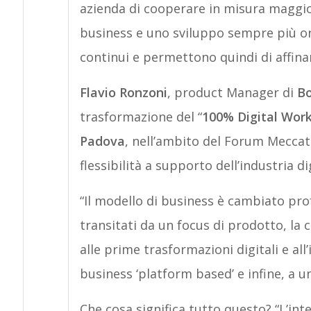
azienda di cooperare in misura maggior
business e uno sviluppo sempre più ori
continui e permettono quindi di affin
Flavio Ronzoni
, product Manager di
Bo
trasformazione del “
100% Digital Wor
Padova
, nell’ambito del Forum Meccat
flessibilità a supporto dell’industria di
“Il modello di business è cambiato pr
transitati da un focus di prodotto, la 
alle prime trasformazioni digitali e all’
business ‘platform based’ e infine, a u
Che cosa significa tutto questo? “L’int