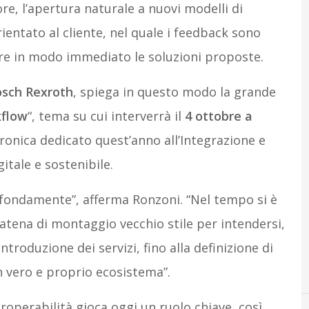
e, l’apertura naturale a nuovi modelli di
entato al cliente, nel quale i feedback sono
are in modo immediato le soluzioni proposte.
sch Rexroth
, spiega in questo modo la grande
kflow
“, tema su cui interverrà il
4 ottobre a
ronica dedicato quest’anno all’Integrazione e
gitale e sostenibile.
ofondamente”, afferma Ronzoni. “Nel tempo si è
catena di montaggio vecchio stile per intendersi,
introduzione dei servizi, fino alla definizione di
n vero e proprio ecosistema”.
eroperabilità gioca oggi un ruolo chiave, così