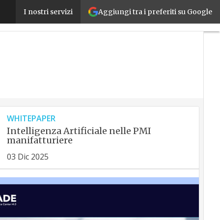
Solids, la fiera dedicata all’industria di processo, 
Aggiungi tra i preferiti su Google
I nostri servizi
WHITEPAPER
Intelligenza Artificiale nelle PMI
manifatturiere
03 Dic 2025