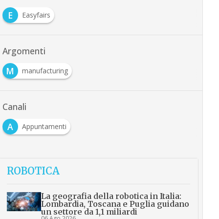
E
Easyfairs
Argomenti
M
manufacturing
Canali
A
Appuntamenti
ROBOTICA
La geografia della robotica in Italia:
Lombardia, Toscana e Puglia guidano
un settore da 1,1 miliardi
06 Ago 2026