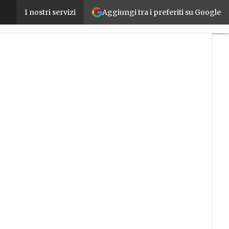
Aggiungi tra i preferiti su Google
Tutto quello che c’è da sapere sui materiali per l’
I nostri servizi