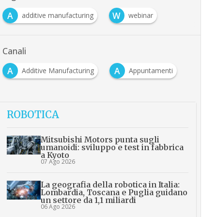
A
W
additive manufacturing
webinar
Canali
A
A
Additive Manufacturing
Appuntamenti
ROBOTICA
Mitsubishi Motors punta sugli
umanoidi: sviluppo e test in fabbrica
a Kyoto
07 Ago 2026
La geografia della robotica in Italia:
Lombardia, Toscana e Puglia guidano
un settore da 1,1 miliardi
06 Ago 2026