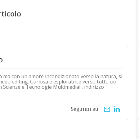
rticolo
o
a ma con un amore incondizionato verso la natura, si
 video editing. Curiosa e esploratrice verso tutto ciò
n Scienze e Tecnologie Multimediali, indirizzo
email
Seguimi su