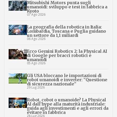
Mitsubishi Motors punta sugli
umanoidi: sviluppo e test in fabbrica a
Kyoto
07 Ago 2026
La geografia della robotica in Italia:
Lombardia, Toscana e Puglia guidano
un settore da 1,1 miliardi
06 Ago 2026
Ecco Gemini Robotics 2: la Physical AI
di Google per bracci robotici e
umanoidi
05 Ago 2026
Gli USA bloccano le importazioni di
robot umanoidi e inverter: “Questione
di sicurezza nazionale”
29 Lug 2026
Robot, cobot o umanoide? La Physical
AI dall’hype alla maturità industriale:
guida agli investimenti e agli errori da
evitare in fabbrica
28 Lug 2026