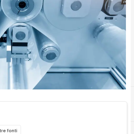
C
confindustria
re fonti