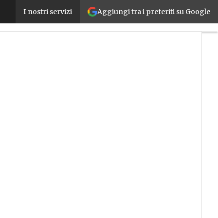
Aggiungi tra i preferiti su Google
Centro Studi Confindustria: “Persistono le critici
I nostri servizi