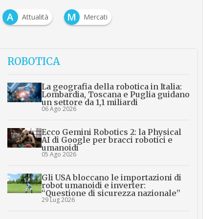
A
M
Attualità
Mercati
ROBOTICA
La geografia della robotica in Italia:
Lombardia, Toscana e Puglia guidano
un settore da 1,1 miliardi
06 Ago 2026
Ecco Gemini Robotics 2: la Physical
AI di Google per bracci robotici e
umanoidi
05 Ago 2026
Gli USA bloccano le importazioni di
robot umanoidi e inverter:
“Questione di sicurezza nazionale”
29 Lug 2026