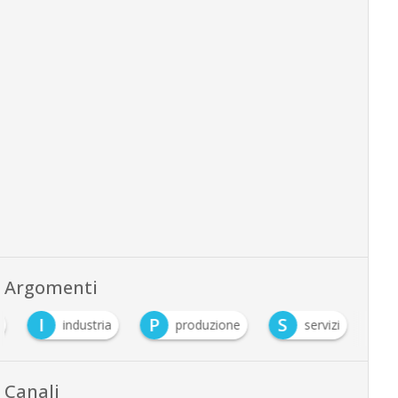
Argomenti
I
P
S
industria
produzione
servizi
Canali