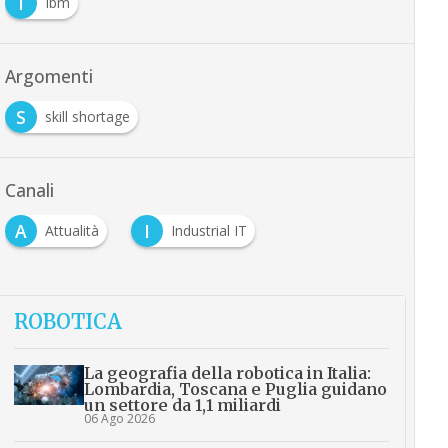
I
Ibm
Argomenti
S
skill shortage
Canali
A
I
Attualità
Industrial IT
ROBOTICA
La geografia della robotica in Italia:
Lombardia, Toscana e Puglia guidano
un settore da 1,1 miliardi
06 Ago 2026