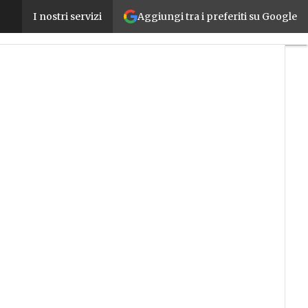
Aggiungi tra i preferiti su Google
Cloud Transformation: le aziende si scontrano con
I nostri servizi