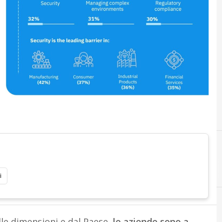
i
le dimensioni e dal Paese,
le aziende sono a