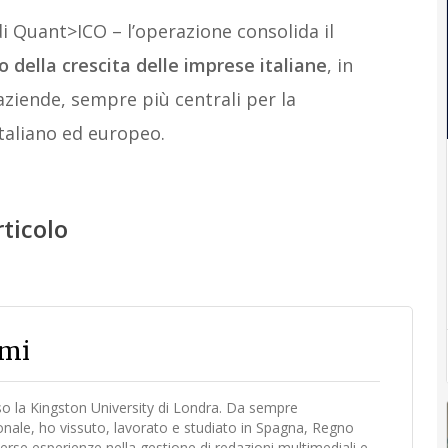
i Quant>ICO – l’operazione consolida il
 della crescita delle imprese italiane
, in
ziende, sempre più centrali per la
taliano ed europeo.
rticolo
emi
sso la Kingston University di Londra. Da sempre
ionale, ho vissuto, lavorato e studiato in Spagna, Regno
erse esperienze nella gestione di redazioni multimediali e