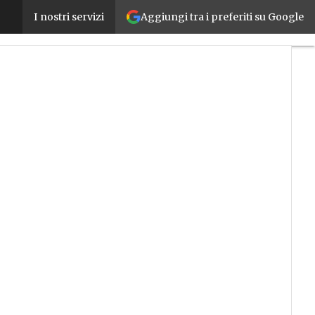
Aggiungi tra i preferiti su Google
Confindustria nel capitale di Quant>ICO per suppor
I nostri servizi