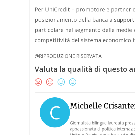
Per UniCredit – promotore e partner d
posizionamento della banca a
supporto
particolare nel segmento delle medie a
competitività del sistema economico i
@RIPRODUZIONE RISERVATA
Valuta la qualità di questo a
C
Michelle Crisant
Giornalista bilingue laureata pre
appassionata di politica internaz
Unito e Belgio, dove ho avuto div