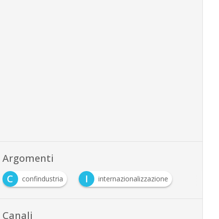
Argomenti
C
I
confindustria
internazionalizzazione
Canali