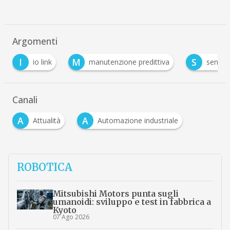
Argomenti
I
M
S
io link
manutenzione predittiva
sensori
Canali
A
A
Attualità
Automazione industriale
ROBOTICA
Mitsubishi Motors punta sugli
umanoidi: sviluppo e test in fabbrica a
Kyoto
07 Ago 2026