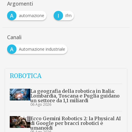
Argomenti
A
I
automazione
ifm
Canali
A
Automazione industriale
ROBOTICA
La geografia della robotica in Italia:
Lombardia, Toscana e Puglia guidano
un settore da 1,1 miliardi
06 Ago 2026
Ecco Gemini Robotics 2: la Physical AI
di Google per bracci robotici e
umanoidi
05 Ago 2026