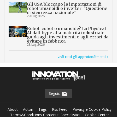
Gli USA bloccano le importazioni di
robot umanoidi e inverter: “Questione
di sicurezza nazionale”
29 Lug 2026
Robot, cobot o umanoide? La Physical
AI dall’hype alla maturità industriale:
guida agli investimenti e agli errori da
evitare in fabbrica
28 Lug 2026
Vedi tutti gli approfondimenti >
Seguici
About
Autori
Tags
Rss Feed
Privacy e Cookie Policy
Terms&Conditions Contenuti Specialistici
Cookie Center