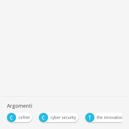
Argomenti
C
T
cefriel
cyber security
the innovation group