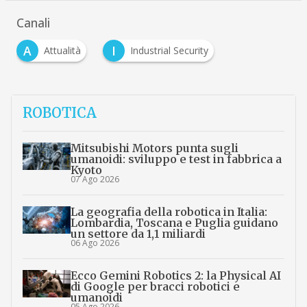
Canali
A
I
Attualità
Industrial Security
ROBOTICA
Mitsubishi Motors punta sugli
umanoidi: sviluppo e test in fabbrica a
Kyoto
07 Ago 2026
La geografia della robotica in Italia:
Lombardia, Toscana e Puglia guidano
un settore da 1,1 miliardi
06 Ago 2026
Ecco Gemini Robotics 2: la Physical AI
di Google per bracci robotici e
umanoidi
05 Ago 2026