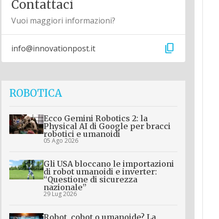
Contattaci
Vuoi maggiori informazioni?
content_copy
info@innovationpost.it
ROBOTICA
Ecco Gemini Robotics 2: la
Physical AI di Google per bracci
robotici e umanoidi
05 Ago 2026
Gli USA bloccano le importazioni
di robot umanoidi e inverter:
“Questione di sicurezza
nazionale”
29 Lug 2026
Robot, cobot o umanoide? La