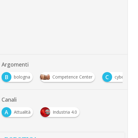
Argomenti
B
C
bologna
Competence Center
cyber 4.0
Canali
A
Attualità
Industria 4.0