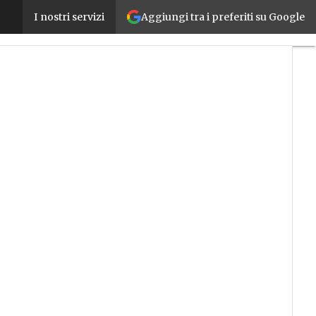
Aggiungi tra i preferiti su Google
L’Italia dell’eccellenza si presenta, ecco l’identik
I nostri servizi