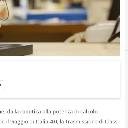
B
BI-REX
i
ne
, dalla
robotica
alla potenza di
calcolo
de il viaggio di
Italia 4.0
, la trasmissione di Class