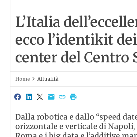
L’Italia dell’eccell
ecco l’identikit d
center del Centro
Home
Attualità
Dalla robotica e dallo “speed date
orizzontale e verticale di Napoli,
Roma e i big data e l’additive m