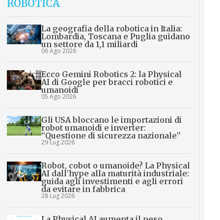
ROBOTICA
La geografia della robotica in Italia:
Lombardia, Toscana e Puglia guidano
un settore da 1,1 miliardi
06 Ago 2026
Ecco Gemini Robotics 2: la Physical
AI di Google per bracci robotici e
umanoidi
05 Ago 2026
Gli USA bloccano le importazioni di
robot umanoidi e inverter:
“Questione di sicurezza nazionale”
29 Lug 2026
Robot, cobot o umanoide? La Physical
AI dall’hype alla maturità industriale:
guida agli investimenti e agli errori
da evitare in fabbrica
28 Lug 2026
La Physical AI aumenta il peso