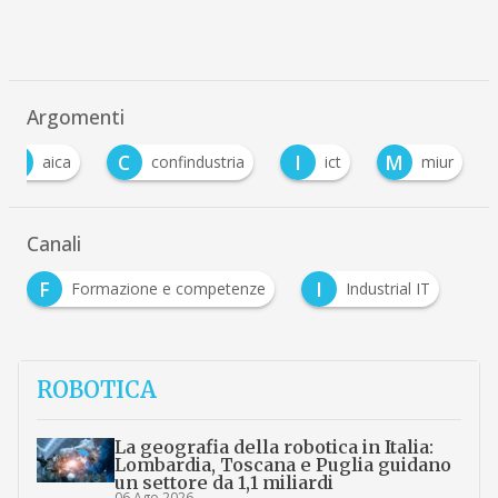
Argomenti
A
C
I
M
aica
confindustria
ict
miur
Canali
F
I
Formazione e competenze
Industrial IT
ROBOTICA
La geografia della robotica in Italia:
Lombardia, Toscana e Puglia guidano
un settore da 1,1 miliardi
06 Ago 2026