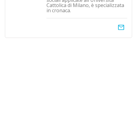
sociali applicate all'Università
Cattolica di Milano, è specializzata
in cronaca.
email