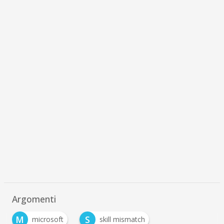
Argomenti
M
S
microsoft
skill mismatch