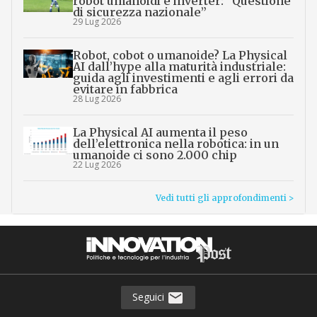
robot umanoidi e inverter: “Questione
di sicurezza nazionale”
29 Lug 2026
Robot, cobot o umanoide? La Physical
AI dall’hype alla maturità industriale:
guida agli investimenti e agli errori da
evitare in fabbrica
28 Lug 2026
La Physical AI aumenta il peso
dell’elettronica nella robotica: in un
umanoide ci sono 2.000 chip
22 Lug 2026
Vedi tutti gli approfondimenti >
Seguici