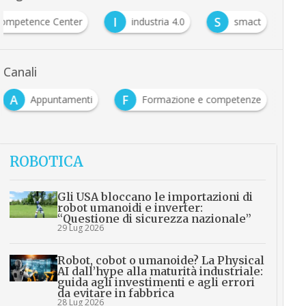
I
S
ompetence Center
industria 4.0
smact
Canali
A
F
Appuntamenti
Formazione e competenze
ROBOTICA
Gli USA bloccano le importazioni di
robot umanoidi e inverter:
“Questione di sicurezza nazionale”
29 Lug 2026
Robot, cobot o umanoide? La Physical
AI dall’hype alla maturità industriale:
guida agli investimenti e agli errori
da evitare in fabbrica
28 Lug 2026