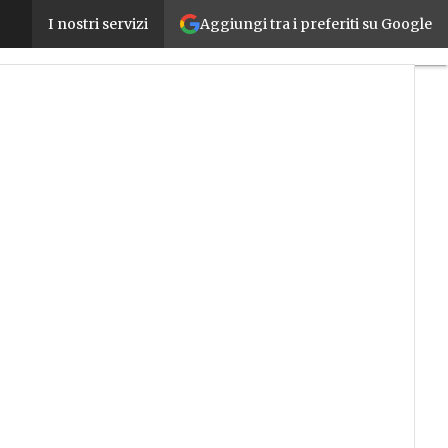
Aggiungi tra i preferiti su Google
Tre giorni sulle Dolomiti con Smact per conoscere t
I nostri servizi