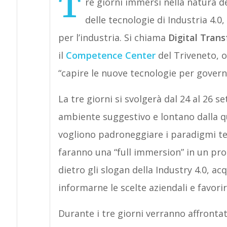
T
re giorni immersi nella natura de
delle tecnologie di Industria 4.0,
per l’industria. Si chiama
Digital Tran
il
Competence Center
del Triveneto, 
“capire le nuove tecnologie per governar
La tre giorni si svolgerà dal 24 al 26
ambiente suggestivo e lontano dalla q
vogliono padroneggiare i paradigmi tec
faranno una “full immersion” in un pr
dietro gli slogan della Industry 4.0, acq
informarne le scelte aziendali e favori
Durante i tre giorni verranno affront