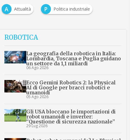
A
P
Attualità
Politica industriale
ROBOTICA
La geografia della robotica in Italia:
Lombardia, Toscana e Puglia guidano
un settore da 1,1 miliardi
06 Ago 2026
Ecco Gemini Robotics 2: la Physical
AI di Google per bracci robotici e
umanoidi
05 Ago 2026
Gli USA bloccano le importazioni di
robot umanoidi e inverter:
“Questione di sicurezza nazionale”
29 Lug 2026