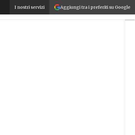
Aggiungi tra i preferiti su Google
Cuneo fiscale, giovani, infrastrutture, Impresa 4.0
I nostri servizi