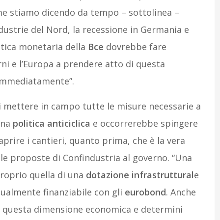
me stiamo dicendo da tempo – sottolinea –
ndustrie del Nord, la recessione in Germania e
itica monetaria della
Bce
dovrebbe fare
rni e l’Europa a prendere atto di questa
 immediatamente”.
di mettere in campo tutte le misure necessarie a
una
politica anticiclica
e occorrerebbe spingere
prire i cantieri, quanto prima, che è la vera
 le proposte di Confindustria al governo. “Una
roprio quella di una
dotazione infrastruttural
e
tualmente finanziabile con gli
eurobond
. Anche
 a questa dimensione economica e determini