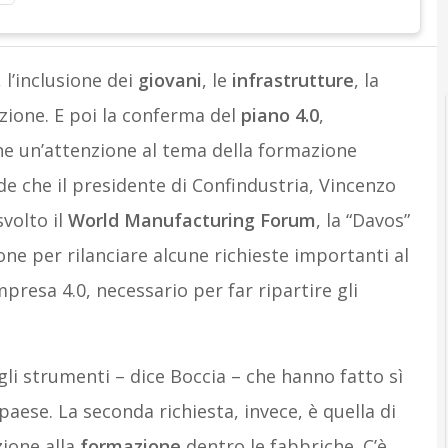
, l’inclusione dei
giovani
, le
infrastrutture
, la
zione. E poi la conferma del
piano 4.0
,
e un’attenzione al tema della formazione
de che il presidente di Confindustria, Vincenzo
svolto il
World Manufacturing Forum
, la “Davos”
ne per rilanciare alcune richieste importanti al
presa 4.0, necessario per far ripartire gli
li strumenti – dice Boccia – che hanno fatto sì
aese. La seconda richiesta, invece, è quella di
ione alla
formazione
dentro le fabbriche. C’è