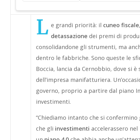
L
e grandi priorità: il
cuneo fiscale
detassazione
dei premi di produ
consolidandone gli strumenti, ma anch
dentro le fabbriche. Sono queste le sfi
Boccia, lancia da Cernobbio, dove si è 
dell’impresa manifatturiera. Un’occasio
governo, proprio a partire dal piano Im
investimenti.
“Chiediamo intanto che si confermino g
che gli
investimenti
accelerassero nel p
un
piano 4.0
che abbia anche un’attenz