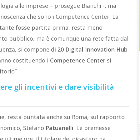
logia alle imprese – prosegue Bianchi -, ma
conoscenza che sono i Competence Center. La
tante fosse partita prima, resta meno
nto pubblico, ma è comunque una rete fatta dal
guenza, si compone di
20 Digital Innovation Hub
tanno costituendo i
Competence Center
si
itorio”.
e gli incentivi e dare visibilità
que, resta puntata anche su Roma, sul rapporto
conomico, Stefano
Patuanelli
. Le premesse
 ultime ore, il titolare del dicastero ha