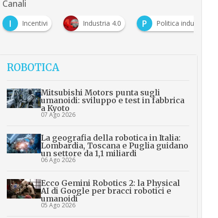
Canali
I
P
Incentivi
Industria 4.0
Politica industriale
ROBOTICA
Mitsubishi Motors punta sugli
umanoidi: sviluppo e test in fabbrica
a Kyoto
07 Ago 2026
La geografia della robotica in Italia:
Lombardia, Toscana e Puglia guidano
un settore da 1,1 miliardi
06 Ago 2026
Ecco Gemini Robotics 2: la Physical
AI di Google per bracci robotici e
umanoidi
05 Ago 2026