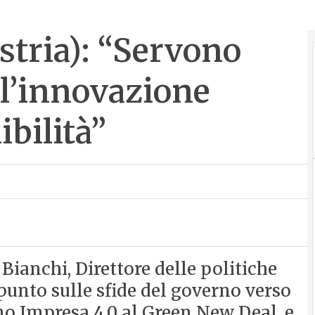
stria): “Servono
r l’innovazione
ibilità”
Bianchi, Direttore delle politiche
l punto sulle sfide del governo verso
ano Impresa 4.0 al Green New Deal, e