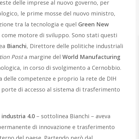
hieste delle imprese al nuovo governo, per
ologico, le prime mosse del nuovo ministro,
A
Attualità
zione tra la tecnologia e quel
Green New
r come motore di sviluppo. Sono stati questi
rea
Bianchi
, Direttore delle politiche industriali
tion Post
a margine del
World Manufacturing
cnologica, in corso di svolgimento a Cernobbio.
ma delle competenze e proprio la rete de DIH
e porte di accesso al sistema di trasferimento
o
industria 4.0
– sottolinea Bianchi – aveva
a permanente di innovazione e trasferimento
interno del paese. Partendo però dal