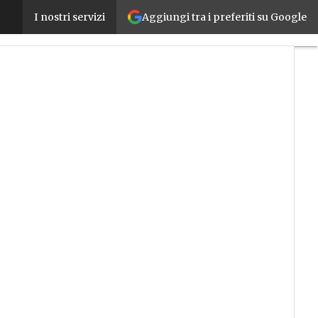
Aggiungi tra i preferiti su Google
Bianchi (Confindustria): “Servono incentivi forti pe
I nostri servizi