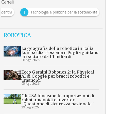
Canali
T
Incentivi
Tecnologie e politiche per la sostenibilità
ROBOTICA
La geografia della robotica in Italia:
Lombardia, Toscana e Puglia guidano
un settore da 1,1 miliardi
06 Ago 2026
Ecco Gemini Robotics 2: la Physical
AI di Google per bracci robotici e
umanoidi
05 Ago 2026
Gli USA bloccano le importazioni di
robot umanoidi e inverter:
“Questione di sicurezza nazionale”
29 Lug 2026