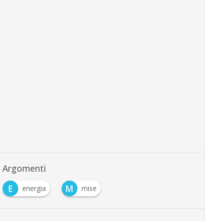
Argomenti
E
M
energia
mise