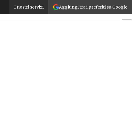
Aggiungi tra i preferiti su Google
Energie rinnovabili: arrivano le tariffe agevolate p
I nostri servizi