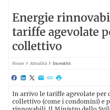
Energie rinnovabil
tariffe agevolate 
collettivo
Home
Attualità
Incentivi
In arrivo le tariffe agevolate pe
collettivo (come i condomini) e 
rinnovabili. Il Ministro dello S