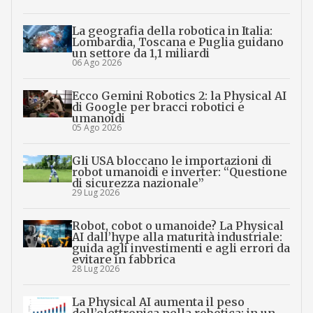
La geografia della robotica in Italia:
Lombardia, Toscana e Puglia guidano
un settore da 1,1 miliardi
06 Ago 2026
Ecco Gemini Robotics 2: la Physical AI
di Google per bracci robotici e
umanoidi
05 Ago 2026
Gli USA bloccano le importazioni di
robot umanoidi e inverter: “Questione
di sicurezza nazionale”
29 Lug 2026
Robot, cobot o umanoide? La Physical
AI dall’hype alla maturità industriale:
guida agli investimenti e agli errori da
evitare in fabbrica
28 Lug 2026
La Physical AI aumenta il peso
dell’elettronica nella robotica: in un