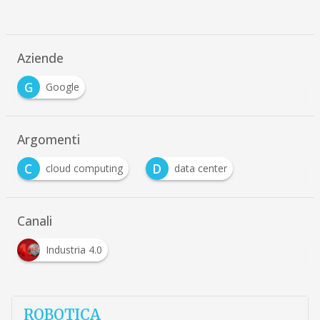
Aziende
G
Google
Argomenti
C
D
cloud computing
data center
Canali
Industria 4.0
ROBOTICA