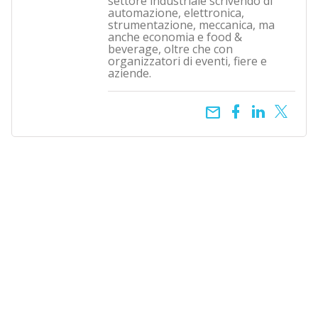
settore industriale scrivendo di
automazione, elettronica,
strumentazione, meccanica, ma
anche economia e food &
beverage, oltre che con
organizzatori di eventi, fiere e
aziende.
email