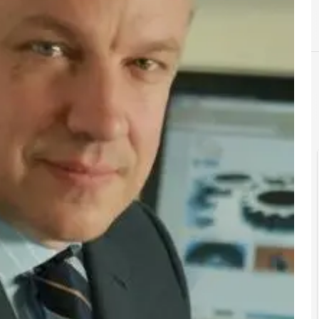
A
I
agv
inte