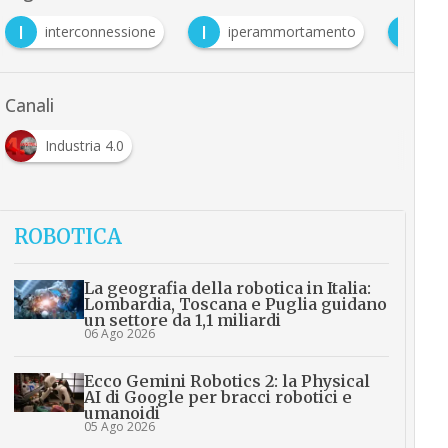
I
L
rconnessione
iperammortamento
logistica
Canali
Industria 4.0
ROBOTICA
La geografia della robotica in Italia:
Lombardia, Toscana e Puglia guidano
un settore da 1,1 miliardi
06 Ago 2026
Ecco Gemini Robotics 2: la Physical
AI di Google per bracci robotici e
umanoidi
05 Ago 2026