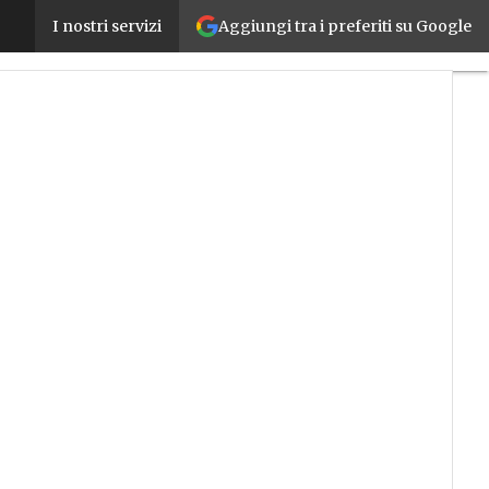
Aggiungi tra i preferiti su Google
Carrelli elevatori: quando possono accedere all’
I nostri servizi