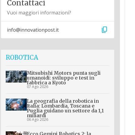
Contattaci
Vuoi maggiori informazioni?
content_copy
info@innovationpost.it
ROBOTICA
Mitsubishi Motors punta sugli
umanoidi: sviluppo e test in
fabbrica a Kyoto
07 Ago 2026
La geografia della robotica in
Italia: Lombardia, Toscana e
Puglia guidano un settore da 1,1
miliardi
06 Ago 2026
Ecco Gemini Robotics 2: la