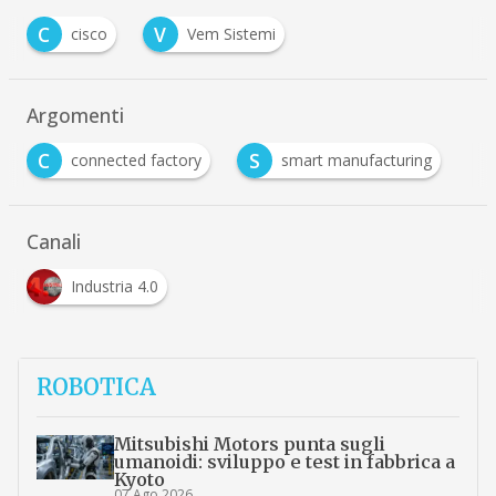
C
V
cisco
Vem Sistemi
Argomenti
C
S
connected factory
smart manufacturing
Canali
Industria 4.0
ROBOTICA
Mitsubishi Motors punta sugli
umanoidi: sviluppo e test in fabbrica a
Kyoto
07 Ago 2026