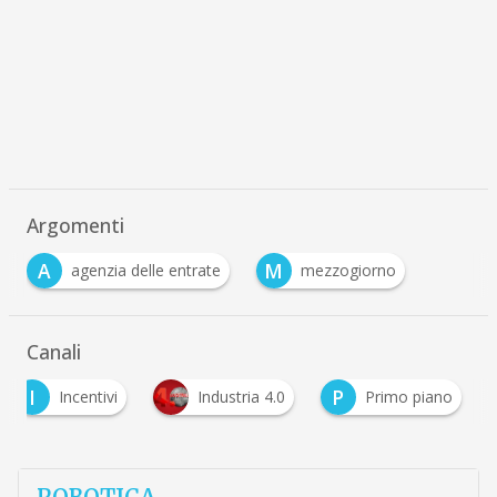
Argomenti
A
M
agenzia delle entrate
mezzogiorno
Canali
I
P
Incentivi
Industria 4.0
Primo piano