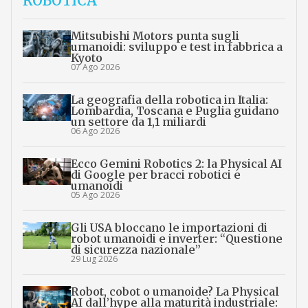
ROBOTICA
Mitsubishi Motors punta sugli
umanoidi: sviluppo e test in fabbrica a
Kyoto
07 Ago 2026
La geografia della robotica in Italia:
Lombardia, Toscana e Puglia guidano
un settore da 1,1 miliardi
06 Ago 2026
Ecco Gemini Robotics 2: la Physical AI
di Google per bracci robotici e
umanoidi
05 Ago 2026
Gli USA bloccano le importazioni di
robot umanoidi e inverter: “Questione
di sicurezza nazionale”
29 Lug 2026
Robot, cobot o umanoide? La Physical
AI dall’hype alla maturità industriale: