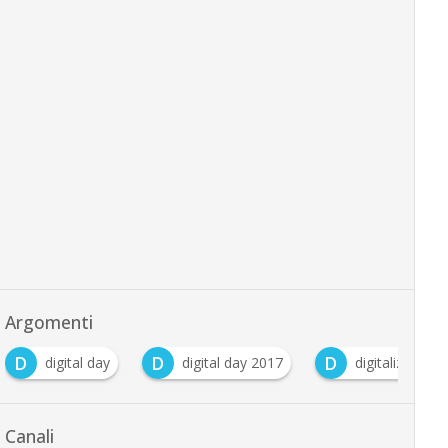
Argomenti
D
D
D
digital day
digital day 2017
digitalizzazion
Canali