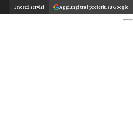
Aggiungi tra i preferiti su Google
Una piattaforma europea per la digitalizzazione de
I nostri servizi