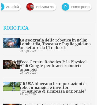
A
P
Attualità
Industria 4.0
Primo piano
ROBOTICA
La geografia della robotica in Italia:
Lombardia, Toscana e Puglia guidano
un settore da 1,1 miliardi
06 Ago 2026
Ecco Gemini Robotics 2: la Physical
AI di Google per bracci robotici e
umanoidi
05 Ago 2026
Gli USA bloccano le importazioni di
robot umanoidi e inverter:
“Questione di sicurezza nazionale”
29 Lug 2026