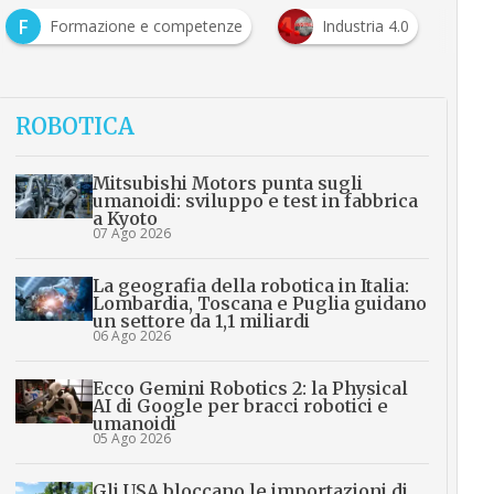
F
Formazione e competenze
Industria 4.0
ROBOTICA
Mitsubishi Motors punta sugli
umanoidi: sviluppo e test in fabbrica
a Kyoto
07 Ago 2026
La geografia della robotica in Italia:
Lombardia, Toscana e Puglia guidano
un settore da 1,1 miliardi
06 Ago 2026
Ecco Gemini Robotics 2: la Physical
AI di Google per bracci robotici e
umanoidi
05 Ago 2026
Gli USA bloccano le importazioni di