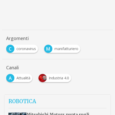
Argomenti
C
M
coronavirus
manifatturiero
Canali
A
Attualità
Industria 4.0
ROBOTICA
Mitsubishi Motors punta sugli