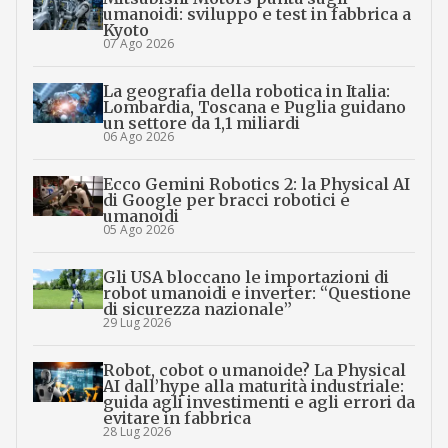
umanoidi: sviluppo e test in fabbrica a
Kyoto
07 Ago 2026
La geografia della robotica in Italia:
Lombardia, Toscana e Puglia guidano
un settore da 1,1 miliardi
06 Ago 2026
Ecco Gemini Robotics 2: la Physical AI
di Google per bracci robotici e
umanoidi
05 Ago 2026
Gli USA bloccano le importazioni di
robot umanoidi e inverter: “Questione
di sicurezza nazionale”
29 Lug 2026
Robot, cobot o umanoide? La Physical
AI dall’hype alla maturità industriale:
guida agli investimenti e agli errori da
evitare in fabbrica
28 Lug 2026