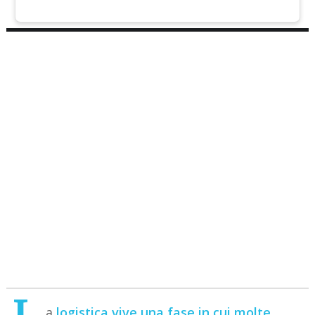
a
logistica vive una fase in cui molte