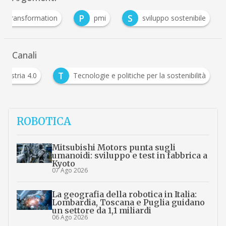
P
S
tal Transformation
pmi
sviluppo sostenibile
Canali
T
Industria 4.0
Tecnologie e politiche per la sostenib
ROBOTICA
Mitsubishi Motors punta sugli
umanoidi: sviluppo e test in fabbrica a
Kyoto
07 Ago 2026
La geografia della robotica in Italia:
Lombardia, Toscana e Puglia guidano
un settore da 1,1 miliardi
06 Ago 2026